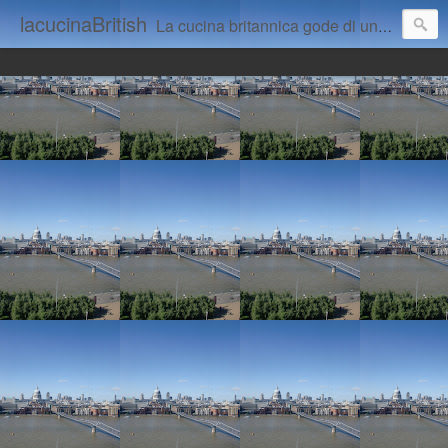
lacucinaBritish
La cucina britannica gode di una cattiva fama. Questo blog intende dimostrare il contrario.