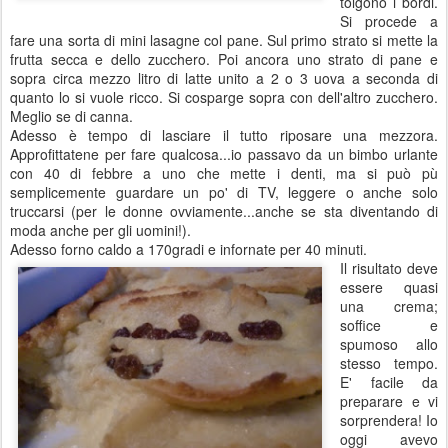
tolgono i bordi.
Si procede a
fare una sorta di mini lasagne col pane. Sul primo strato si mette la
frutta secca e dello zucchero. Poi ancora uno strato di pane e
sopra circa mezzo litro di latte unito a 2 o 3 uova a seconda di
quanto lo si vuole ricco. Si cosparge sopra con dell'altro zucchero.
Meglio se di canna.
Adesso è tempo di lasciare il tutto riposare una mezzora.
Approfittatene per fare qualcosa...io passavo da un bimbo urlante
con 40 di febbre a uno che mette i denti, ma si può pù
semplicemente guardare un po' di TV, leggere o anche solo
truccarsi (per le donne ovviamente...anche se sta diventando di
moda anche per gli uomini!).
Adesso forno caldo a 170gradi e infornate per 40 minuti.
Il risultato deve
essere quasi
una crema;
soffice e
spumoso allo
stesso tempo.
E' facile da
preparare e vi
sorprendera! Io
oggi avevo