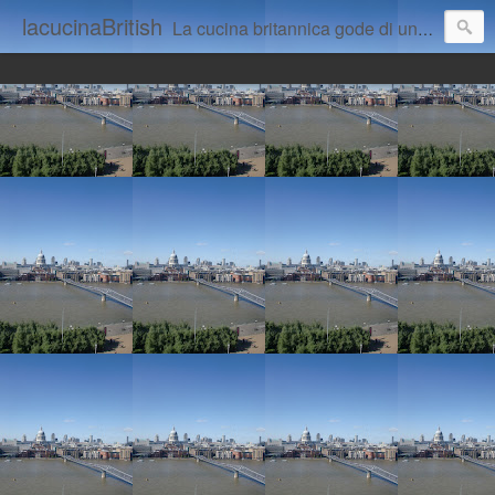
lacucinaBritish
La cucina britannica gode di una cattiva fama. Questo blog intende dimostrare il contrario.