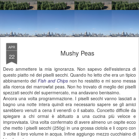
APR
Mushy Peas
22
Devo ammettere la mia ignoranza. Non sapevo dell'esistenza di
questo piatto né dei piselli secchi. Quando ho letto che era un tipico
abbinamento del
Fish and Chips
non ho resistito e mi sono messa
alla ricerca dei marrowfat peas. Non ho trovato di meglio dei piselli
spezzati secchi del supermercato, ma andavano benissimo.
Ancora una volta programmazione. I piselli secchi vanno lasciati a
bagno una notte intera quindi era necessario sapere se gli amici
sarebbero venuti a cena il venerdì o il sabato. Concetto difficile da
spiegare a chi ormai è abituato a una cucina più veloce e
improvvisata. Una volta confermato di avere almeno un ospite ecco
che metto i piselli secchi (250g) in una grossa ciotola e li copro con
3 volte il loro volume in acqua. Infine aggiungo mezzo cucchiaino di