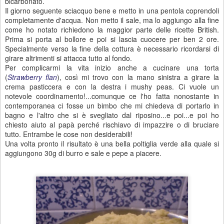
bicarbonato.
Il giorno seguente sciacquo bene e metto in una pentola coprendoli
completamente d'acqua. Non metto il sale, ma lo aggiungo alla fine
come ho notato richiedono la maggior parte delle ricette British.
Prima si porta al bollore e poi si lascia cuocere per ben 2 ore.
Specialmente verso la fine della cottura è necessario ricordarsi di
girare altrimenti si attacca tutto al fondo.
Per complicarmi la vita inizio anche a cucinare una torta
(
Strawberry flan
), così mi trovo con la mano sinistra a girare la
crema pasticcera e con la destra i mushy peas. Ci vuole un
notevole coordinamento!...comunque ce l'ho fatta nonostante in
contemporanea ci fosse un bimbo che mi chiedeva di portarlo in
bagno e l'altro che si è svegliato dal riposino...e poi...e poi ho
chiesto aiuto al papà perché rischiavo di impazzire o di bruciare
tutto. Entrambe le cose non desiderabili!
Una volta pronto il risultato è una bella poltiglia verde alla quale si
aggiungono 30g di burro e sale e pepe a piacere.